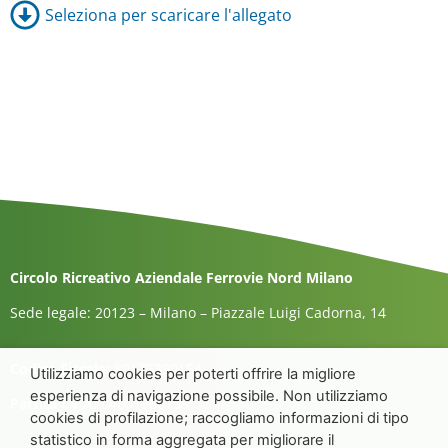
Seleziona per scaricare l'allegato
Circolo Ricreativo Aziendale Ferrovie Nord Milano
Sede legale: 20123 – Milano – Piazzale Luigi Cadorna, 14
Codice Fiscale:
80175390154
Utilizziamo cookies per poterti offrire la migliore
esperienza di navigazione possibile. Non utilizziamo
Partita I.V.A.
04601960158
cookies di profilazione; raccogliamo informazioni di tipo
statistico in forma aggregata per migliorare il