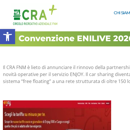
CHI SIA
Apri la barra degli strumenti
Convenzione ENILIVE 202
Il CRA FNM è lieto di annunciare il rinnovo della partners
novità operative per il servizio ENJOY. Il car sharing divent
sistema “free floating” a una rete strutturata di oltre 150 loc