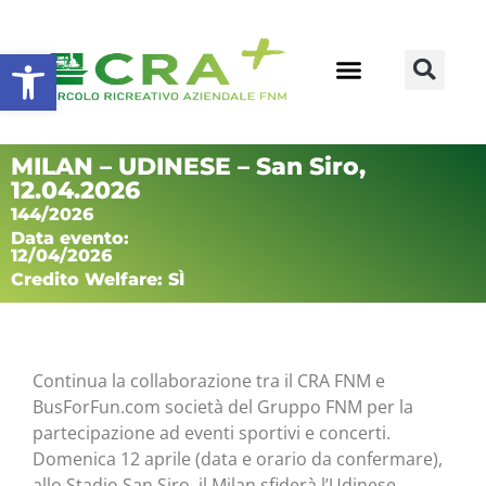
Apri la barra degli strumenti
MILAN – UDINESE – San Siro,
12.04.2026
144/2026
Data evento:
12/04/2026
Credito Welfare: SÌ
Continua la collaborazione tra il CRA FNM e
BusForFun.com società del Gruppo FNM per la
partecipazione ad eventi sportivi e concerti.
Domenica 12 aprile (data e orario da confermare),
allo Stadio San Siro, il Milan sfiderà l’Udinese.