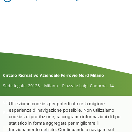
Circolo Ricreativo Aziendale Ferrovie Nord Milano
Sede legale: 20123 – Milano – Piazzale Luigi Cadorna, 14
Codice Fiscale:
80175390154
Utilizziamo cookies per poterti offrire la migliore
esperienza di navigazione possibile. Non utilizziamo
Partita I.V.A.
04601960158
cookies di profilazione; raccogliamo informazioni di tipo
statistico in forma aggregata per migliorare il
funzionamento del sito. Continuando a navigare sul