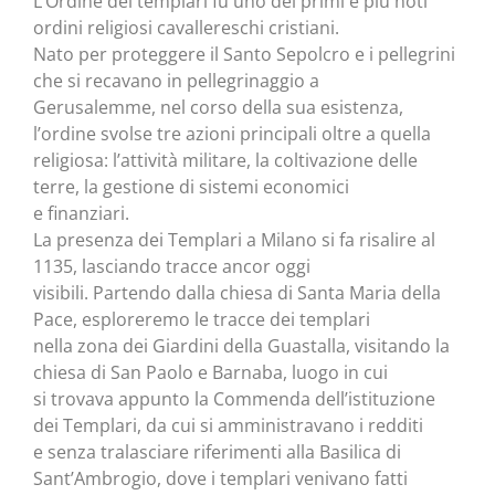
L’Ordine dei templari fu uno dei primi e più noti
ordini religiosi cavallereschi cristiani.
Nato per proteggere il Santo Sepolcro e i pellegrini
che si recavano in pellegrinaggio a
Gerusalemme, nel corso della sua esistenza,
l’ordine svolse tre azioni principali oltre a quella
religiosa: l’attività militare, la coltivazione delle
terre, la gestione di sistemi economici
e finanziari.
La presenza dei Templari a Milano si fa risalire al
1135, lasciando tracce ancor oggi
visibili. Partendo dalla chiesa di Santa Maria della
Pace, esploreremo le tracce dei templari
nella zona dei Giardini della Guastalla, visitando la
chiesa di San Paolo e Barnaba, luogo in cui
si trovava appunto la Commenda dell’istituzione
dei Templari, da cui si amministravano i redditi
e senza tralasciare riferimenti alla Basilica di
Sant’Ambrogio, dove i templari venivano fatti