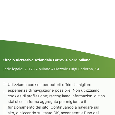
Circolo Ricreativo Aziendale Ferrovie Nord Milano
Sede legale: 20123 – Milano – Piazzale Luigi Cadorna, 14
Codice Fiscale:
80175390154
Utilizziamo cookies per poterti offrire la migliore
esperienza di navigazione possibile. Non utilizziamo
Partita I.V.A.
04601960158
cookies di profilazione; raccogliamo informazioni di tipo
statistico in forma aggregata per migliorare il
funzionamento del sito. Continuando a navigare sul
sito, o cliccando sul tasto OK, acconsenti all’uso dei