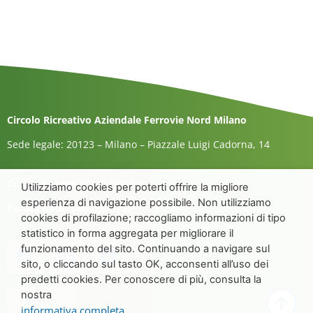
Circolo Ricreativo Aziendale Ferrovie Nord Milano
Sede legale: 20123 – Milano – Piazzale Luigi Cadorna, 14
Codice Fiscale:
80175390154
Utilizziamo cookies per poterti offrire la migliore
esperienza di navigazione possibile. Non utilizziamo
Partita I.V.A.
04601960158
cookies di profilazione; raccogliamo informazioni di tipo
statistico in forma aggregata per migliorare il
funzionamento del sito. Continuando a navigare sul
sito, o cliccando sul tasto OK, acconsenti all’uso dei
predetti cookies. Per conoscere di più, consulta la
nostra
Privacy
informativa completa