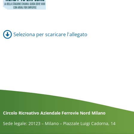
Seleziona per scaricare l'allegato
Circolo Ricreativo Aziendale Ferrovie Nord Milano
Sede legale: 20123 – Milano – Piazzale Luigi Cadorna, 14