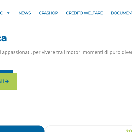
MO
NEWS
CRASHOP
CREDITO WELFARE
DOCUMENT
ca
i appassionati, per vivere tra i motori momenti di puro div
NI
20