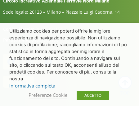
Circolo Ricreativo Aziendale Ferrovie Nord Milano
Sede legale: 20123 – Milano – Piazzale Luigi Cadorna, 14
Codice Fiscale:
80175390154
Utilizziamo cookies per poterti offrire la migliore
esperienza di navigazione possibile. Non utilizziamo
Partita I.V.A.
04601960158
cookies di profilazione; raccogliamo informazioni di tipo
statistico in forma aggregata per migliorare il
funzionamento del sito. Continuando a navigare sul
sito, o cliccando sul tasto OK, acconsenti all’uso dei
predetti cookies. Per conoscere di più, consulta la
nostra
Privacy
informativa completa
TOP
Preferenze Cookie
ACCETTO