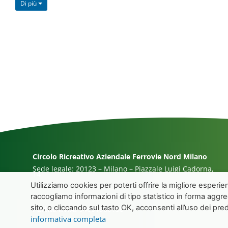
Di più
Circolo Ricreativo Aziendale Ferrovie Nord Milano
Sede legale: 20123 – Milano – Piazzale Luigi Cadorna,
14
Utilizziamo cookies per poterti offrire la migliore esperi
Codice Fiscale:
80175390154
raccogliamo informazioni di tipo statistico in forma aggr
sito, o cliccando sul tasto OK, acconsenti all’uso dei pre
Partita I.V.A.
04601960158
informativa completa