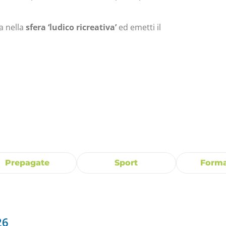
ra nella
sfera ‘ludico ricreativa’
ed emetti il
Prepagate
Sport
Forma
26