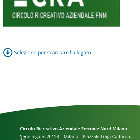
Seleziona per scaricare l'allegato
Circolo Ricreativo Aziendale Ferrovie Nord Milano
Sede legale: 20123 – Milano – Piazzale Luigi Cadorna,
14